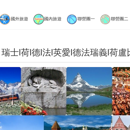
國外旅遊
國內旅遊
聯營團一
聯營團二
瑞士l荷l德l法l英愛l德法瑞義l荷