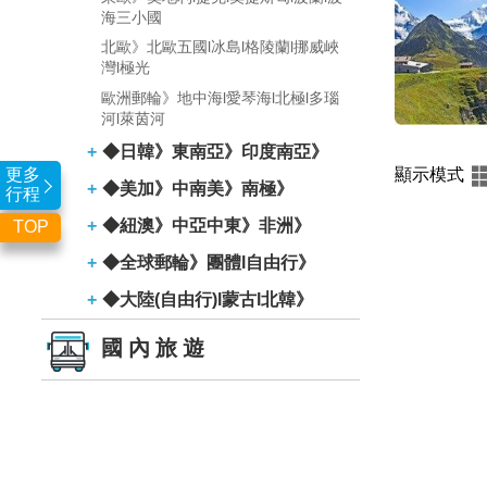
海三小國
北歐》北歐五國l冰島l格陵蘭l挪威峽
灣l極光
歐洲郵輪》地中海l愛琴海l北極l多瑙
河l萊茵河
◆日韓》東南亞》印度南亞》
顯示模式
更多
◆美加》中南美》南極》
行程
◆紐澳》中亞中東》非洲》
TOP
◆全球郵輪》團體l自由行》
◆大陸(自由行)l蒙古l北韓》
國內旅遊