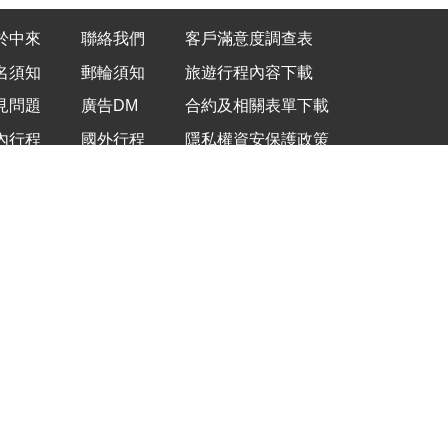
於中來
聯絡我們
客戶滿意度調查表
名須知
郵輪須知
旅遊行程內容下載
見問題
廣告DM
合約及相關表單下載
內行程
國外行程
隱私權資安保護政策
新消息
TERNATIONAL TRAVEL
銀行樓上)
38
com
3307
OME TOUR USA