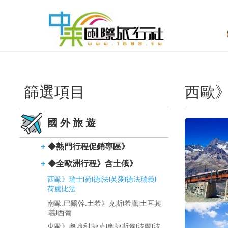
篩選項目
西歐》
國外旅遊
◆熱門行程促銷專區》
◆全歐洲行程》含土俄》
西歐》瑞士l荷l德l法l英愛l德法瑞義l
荷盧比法
南歐.巴爾幹.土希》克斯l希臘l土耳其
l義l西葡
東歐》奧地利l捷克l奧捷斯匈l波蘭l波