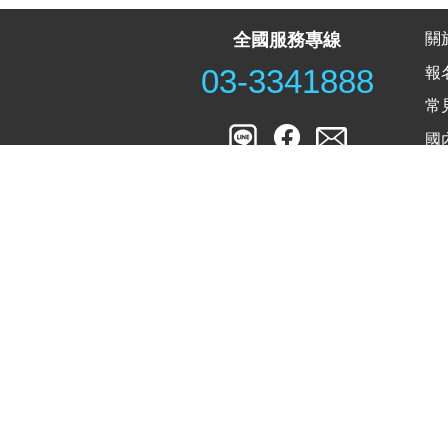
關
全國服務專線
報
03-3341888
常
國
最
中來國際旅行社有限公司
WELCOME TOUR IN
地址：桃園市桃園區成功路二段2號6樓之8(兆豐
服務專線：(03)334-7588 值班手機：0933-7738
傳真：02-66021717 Email：
888travel@gmail.
負責人：楊永誠
主業務負責：陳達玲 楊雯驛 劉芳辰 楊 芳
品保協會會員字號：桃0115號 交觀甲註冊編號：1
關係企業：美國(美商)七星郵輪假期公司
WELC