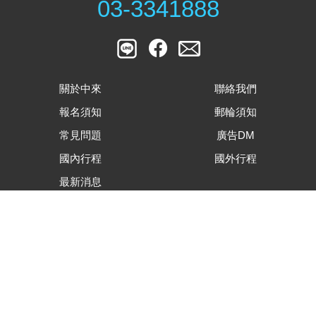
03-3341888
關於中來
聯絡我們
報名須知
郵輪須知
常見問題
廣告DM
國內行程
國外行程
最新消息
客戶滿意度調查表
旅遊行程內容下載
合約及相關表單下載
隱私權資安保護政策