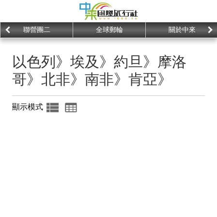
聯營團二
全球郵輪
關於中來
以色列》埃及》約旦》摩洛
哥》北非》南非》肯亞》
顯示模式