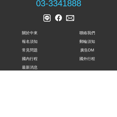
03-3341888
關於中來
聯絡我們
報名須知
郵輪須知
常見問題
廣告DM
國內行程
國外行程
最新消息
客戶滿意度調查表
旅遊行程內容下載
合約及相關表單下載
隱私權資安保護政策