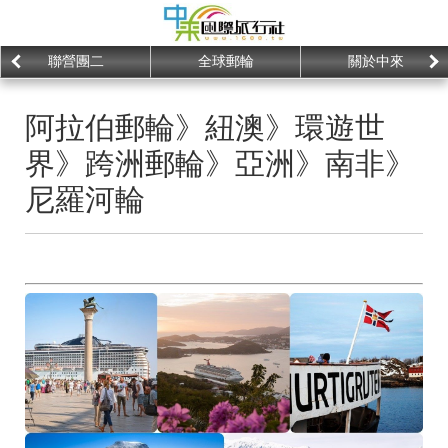
聯營團二
全球郵輪
關於中來
阿拉伯郵輪》紐澳》環遊世
界》跨洲郵輪》亞洲》南非》
尼羅河輪