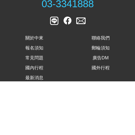
03-3341888
關於中來
聯絡我們
報名須知
郵輪須知
常見問題
廣告DM
國內行程
國外行程
最新消息
客戶滿意度調查表
旅遊行程內容下載
合約及相關表單下載
隱私權資安保護政策