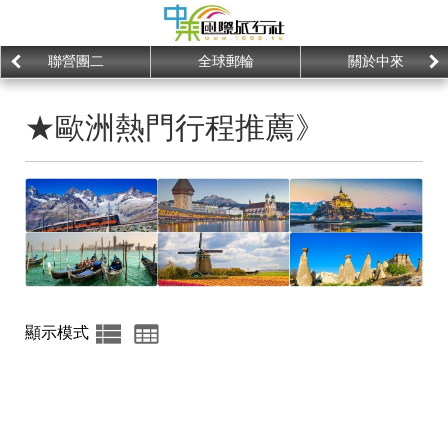
聯營團二
全球郵輪
關於中來
★歐洲熱門行程推薦》
顯示模式