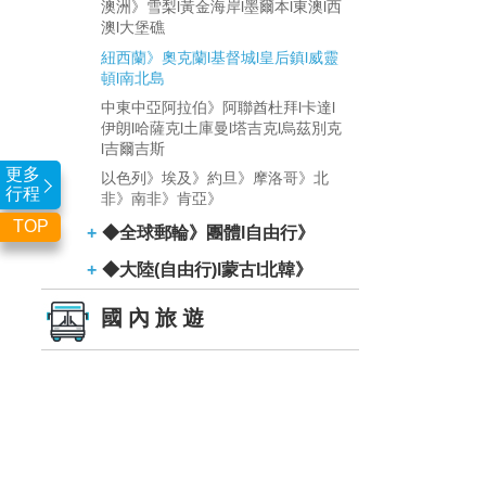
澳洲》雪梨l黃金海岸l墨爾本l東澳l西
澳l大堡礁
紐西蘭》奧克蘭l基督城l皇后鎮l威靈
頓l南北島
中東中亞阿拉伯》阿聯酋杜拜l卡達l
伊朗l哈薩克l土庫曼l塔吉克l烏茲別克
l吉爾吉斯
更多
以色列》埃及》約旦》摩洛哥》北
行程
非》南非》肯亞》
TOP
◆全球郵輪》團體l自由行》
◆大陸(自由行)l蒙古l北韓》
國內旅遊