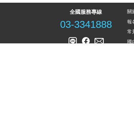
關
全國服務專線
報
03-3341888
常
國
最
中來國際旅行社有限公司
WELCOME TOUR IN
地址：桃園市桃園區成功路二段2號6樓之8(兆豐
服務專線：(03)334-7588 值班手機：0933-7738
傳真：02-66021717 Email：
888travel@gmail.
負責人：楊永誠
主業務負責：陳達玲 楊雯驛 劉芳辰 楊 芳
品保協會會員字號：桃0115號 交觀甲註冊編號：1
關係企業：美國(美商)七星郵輪假期公司
WELC