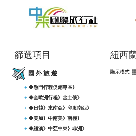
篩選項目
紐西蘭
顯示模式
國外旅遊
◆熱門行程促銷專區》
◆全歐洲行程》含土俄》
◆日韓》東南亞》印度南亞》
◆美加》中南美》南極》
◆紐澳》中亞中東》非洲》