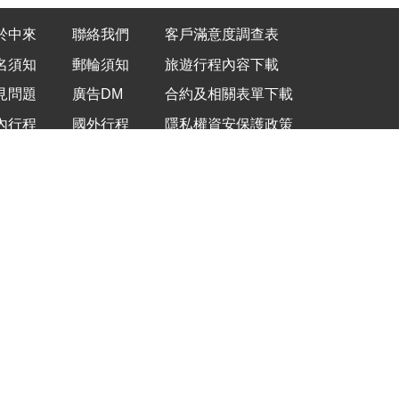
於中來
聯絡我們
客戶滿意度調查表
名須知
郵輪須知
旅遊行程內容下載
見問題
廣告DM
合約及相關表單下載
內行程
國外行程
隱私權資安保護政策
新消息
TERNATIONAL TRAVEL
銀行樓上)
38
com
3307
OME TOUR USA