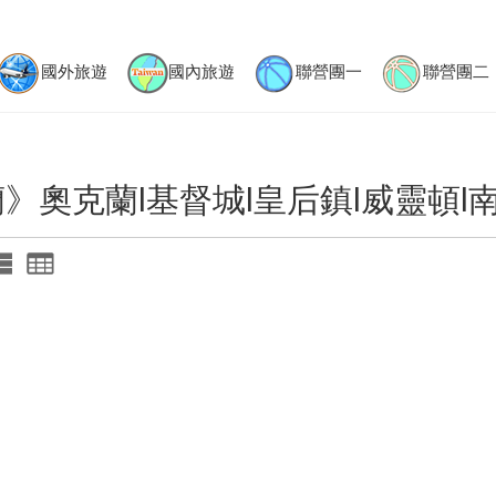
國外旅遊
國內旅遊
聯營團一
聯營團二
》奧克蘭l基督城l皇后鎮l威靈頓l