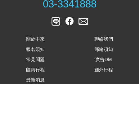
03-3341888
關於中來
聯絡我們
報名須知
郵輪須知
常見問題
廣告DM
國內行程
國外行程
最新消息
客戶滿意度調查表
旅遊行程內容下載
合約及相關表單下載
隱私權資安保護政策