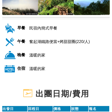
早餐
民宿內簡式早餐
午餐
奮起湖鐵路便當+烤甜甜圈(220/人)
晚餐
溫暖的家
住宿
溫暖的家
出團日期/費用
出發日
回程日
價格
狀態
報名