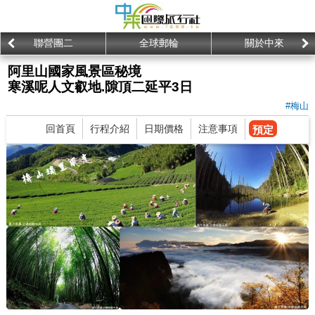
聯營團二
全球郵輪
關於中來
阿里山國家風景區秘境
寒溪呢人文叡地.隙頂二延平3日
#梅山
回首頁
行程介紹
日期價格
注意事項
預定