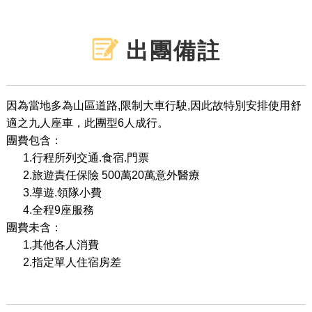
出團備註
因為當地多為山區道路,限制大車行駛,因此故特別安排使用舒
適之九人座車，此團型6人成行。
團費包含：
1.行程所列交通.食宿.門票
2.旅遊責任保險 500萬20萬意外醫療
3.導遊.領隊小費
4.全程9座服務
團費未含：
1.其他各人消費
2.指定單人住宿房差