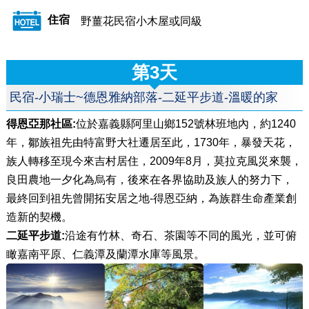
住宿
野薑花民宿小木屋或同級
第3天
民宿-小瑞士~德恩雅納部落-二延平步道-溫暖的家
得恩亞那社區:
位於嘉義縣阿里山鄉152號林班地內，約1240
年，鄒族祖先由特富野大社遷居至此，1730年，暴發天花，
族人轉移至現今來吉村居住，2009年8月，莫拉克風災來襲，
良田農地一夕化為烏有，後來在各界協助及族人的努力下，
最終回到祖先曾開拓安居之地-得恩亞納，為族群生命產業創
造新的契機。
二延平步道:
沿途有竹林、奇石、茶園等不同的風光，並可俯
瞰嘉南平原、仁義潭及蘭潭水庫等風景。