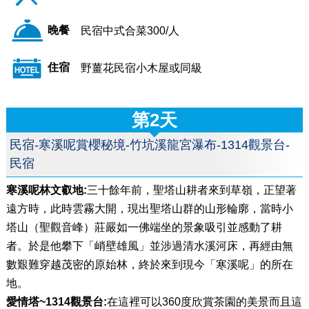
晚餐
民宿中式合菜300/人
住宿
野薑花民宿小木屋或同級
第2天
民宿-寒溪呢賞櫻秘境-竹坑溪龍宮瀑布-1314觀景台-
民宿
寒溪呢林文叡地:
三十餘年前，聖塔山耕者來到草嶺，正望著
遠方時，此時雲霧大開，現出聖塔山群的山形輪廓，當時小
塔山（聖觀音峰）莊嚴如一佛端坐的景象吸引並感動了耕
者。於是他攀下「峭壁雄風」並涉過清水溪河床，再經由無
數艱難穿越茂密的原始林，終於來到現今「寒溪呢」的所在
地。
愛情塔~1314觀景台:
在這裡可以360度欣賞茶園的美景而且這