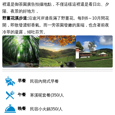
裡還是御茶園廣告拍攝地點，不僅這樣這裡還是看日出、夕
陽、夜景的好地方，
野薑花溪步道:
沿途河岸邊長滿了野薑花。每到6～10月間花
開，即散發濃郁香氣。而一旁茶園發嫩的葉端，也含著前夜
冷萃的凝露，傾吐芬芳。
早餐
民宿內簡式早餐
午餐
寒溪呢套餐(350/人
晚餐
民宿小火鍋350/人