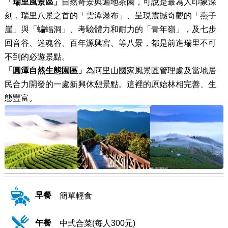
「瑞里風景區」
自然奇景與遍地茶園，可說是最為人印象深
刻，瑞里八景之首的「雲潭瀑布」、呈現震撼奇觀的「燕子
崖」與「蝙蝠洞」、考驗體力和耐力的「青年嶺」，及七步
回音谷、迷魂谷、百年源興宮、等八景，都是前進瑞里不可
不到的必遊景點。
「圓潭自然生態園區」
為阿里山國家風景區管理處及當地居
民合力開發的一處新興休憩景點。這裡的原始林相完善、生
態豐富。
早餐
簡單輕食
午餐
中式合菜(每人300元)