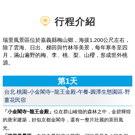
行程介紹
瑞里風景區位於嘉義縣梅山鄉，海拔1,200公尺左右，
除了雲海、日出、梯田與竹林等美景，每年寒冬至四
月，滿山遍野的梅、李、桃、梨、山櫻，形成世外桃
源。
第1天
台北.桃園-小金閣寺~龍王金殿-午餐-圓潭生態園區-野
薑花民宿
「小金閣寺~龍王金殿」
位在群山峻嶺的森林之中，金碧輝煌
的唐宋建築，好似京都金閣寺，還有一整片壯麗的茶田風
光。