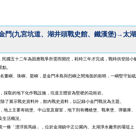
小金門(九宮坑道、湖井頭戰史館、鐵漢堡)→太
公尺，民國五十二年為因應戰爭所需而開挖，耗時三年才完成，戰時供登陸
景點。
又名董嶼、珠嶼、鰲嶼，是金門本島與烈嶼之間海面的衛哨，一嶼堅守如
的安全，採取的地下化作戰設施，坑道主體皆為堅硬的花崗岩。
館除了展示戰史資料外，館內戰史資料，以記錄小金門戰況為主題。
軍事設施，地上主要有砲堡、中山室及寢室，地下則有機槍堡、戰車堡、彈藥
及生活概況。
現一條「漂浮斑馬線」，位於金湖鎮中正公園內、太湖淨水廠旁的壩堤上