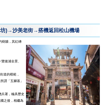
坊)→沙美老街→搭機返回松山機場
的樹牆，其紅磚
一覽後浦全景、
為街道的模範，
採所謂「五腳基」
總兵署，極具歷史
民國之後，相繼為