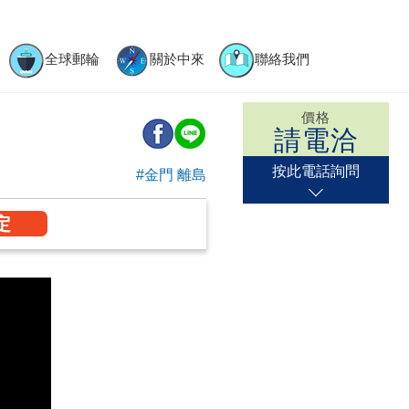
全球郵輪
關於中來
聯絡我們
價格
請電洽
按此
電話詢問
#金門 離島
定