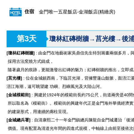
住宿
金門唯一五星飯店-金湖飯店(精緻房)
第3天
瓊林紅磚樹牆→莒光樓→後浦
[瓊林紅磚樹牆]
: 由金門在地藝術家吳鼎信先生特別籌畫兩個多月，
採用古法窯燒方式鑄成，
隨著歲月的痕跡，更能激發出紅磚的魅力；紅磚樹牆的推出，立即成
[莒光樓]
: 位在金城鎮西南，下臨莒光湖，背擁豐蓮山餘脈，面浯江
浯江海潮，遠可眺望建 功嶼、烈嶼風光及大陸山河。
[金城模範街]
: 興建於1924年的模範街長約75公尺，街道兩旁是
所以取名為《模範街》。模範街的興建年代正是金門海外華僑經濟實
的建築形式，用連續的廊柱呈現。
[金城總兵署]
: 自清康熙二十一年金門鎮總兵陳龍自金門城遷治「後
價值。現有配置為清道光年間的四進式規模，中軸線上由前至後依次