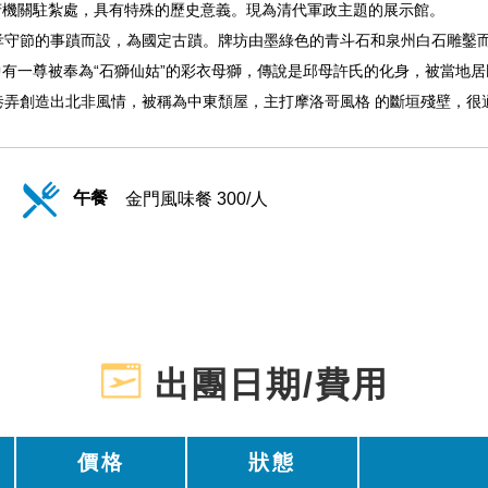
府機關駐紮處，具有特殊的歷史意義。現為清代軍政主題的展示館。
貞孝守節的事蹟而設，為國定古蹟。牌坊由墨綠色的青斗石和泉州白石雕鑿
有一尊被奉為“石獅仙姑”的彩衣母獅，傳說是邱母許氏的化身，被當地
巷弄創造出北非風情，被稱為中東頹屋，主打摩洛哥風格 的斷垣殘壁，很
午餐
金門風味餐 300/人
出團日期/費用
價格
狀態