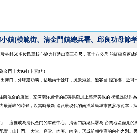
小鎮(模範街、清金門鎮總兵署、邱良功母節孝
與瓊林村60多位民眾核心協力打造出高三公尺，寬十八公尺 的紅磚窯蓋成
為金門十大IG打卡景點！
溪出海口，外聯建功嶼，佔地兩千餘坪，風景秀麗。遊客登 臨頂樓，近可
40間住商混合的店屋，充滿南洋風情的紅磚拱廊加上整齊美觀的 街道足以作
力最巔峰的時候，以當時最新 進及最現代的南洋殖民城市做參考範本，
浦」，這裡成為清代金門的軍政中心。清金門鎮總兵署為 台閩地區僅見的
配置，山川門、 大堂、穿堂、內署、內宅，形成前朝後寢的內外之別。