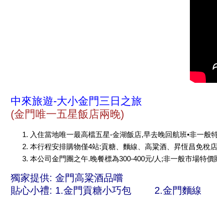
中來旅遊-大小金門三日之旅
(金門唯一五星飯店兩晚)
入住當地唯一最高檔五星-金湖飯店,早去晚回航班•非一般
本行程安排購物僅4站:貢糖、麵線、高粱酒、昇恆昌免稅店
本公司金門團之午.晚餐標為300-400元/人;非一般市場特價
獨家提供: 金門高粱酒品嚐
貼心小禮: 1.金門貢糖小巧包 2.金門麵