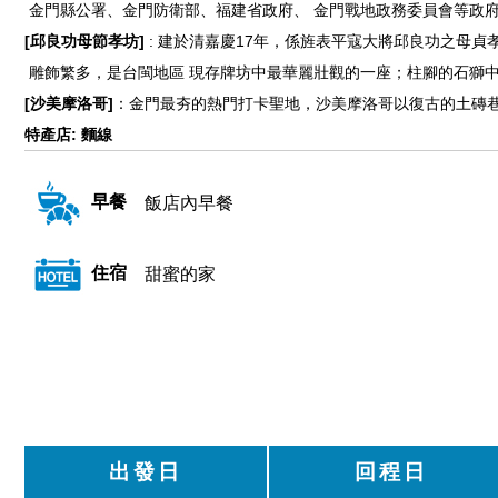
金門縣公署、金門防衛部、福建省政府、 金門戰地政務委員會等政
[邱良功母節孝坊]
: 建於清嘉慶17年，係旌表平寇大將邱良功之母
雕飾繁多，是台閩地區 現存牌坊中最華麗壯觀的一座；柱腳的石獅中
[沙美摩洛哥]
：金門最夯的熱門打卡聖地，沙美摩洛哥以復古的土磚
特產店: 麵線
早餐
飯店內早餐
住宿
甜蜜的家
出發日
回程日