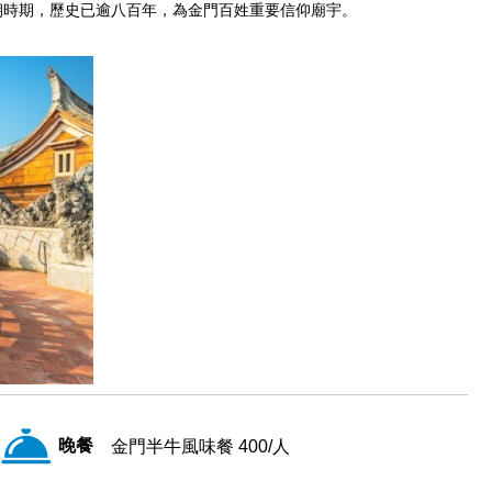
朝時期，歷史已逾八百年，為金門百姓重要信仰廟宇。
晚餐
金門半牛風味餐 400/人