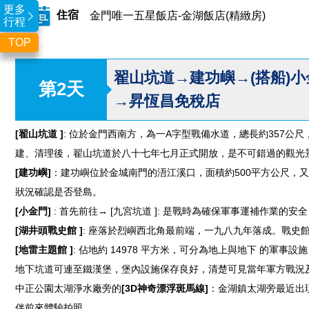
更多
住宿
金門唯一五星飯店-金湖飯店(精緻房)
行程
TOP
翟山坑道→建功嶼→(搭船)
第2天
→昇恆昌免稅店
[翟山坑道 ]
: 位於金門西南方，為一A字型戰備水道，總長約357
建、清理後，翟山坑道於八十七年七月正式開放，是不可錯過的觀光
[建功嶼]
：建功嶼位於金城南門的浯江溪口，面積約500平方公尺，
狀況確認是否登島。
[小金門]
: 首先前往→ [九宮坑道 ]: 是戰時為確保軍事運補作業
[湖井頭戰史館 ]
: 座落於烈嶼西北角最前端，一九八九年落成。戰史
[地雷主題館 ]
: 佔地約 14978 平方米，可分為地上與地下 的
地下坑道可連至鐵漢堡，堡內設施保存良好，清楚可見當年軍方戰況
中正公園太湖淨水廠旁的
[3D神奇漂浮斑馬線]
：金湖鎮太湖旁最近出
伴前來體驗拍照。