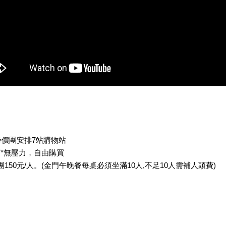
特價團安排7站購物站
*無壓力，自由購買
團150元/人。(金門午晚餐每桌必須坐滿10人,不足10人需補人頭費)
線