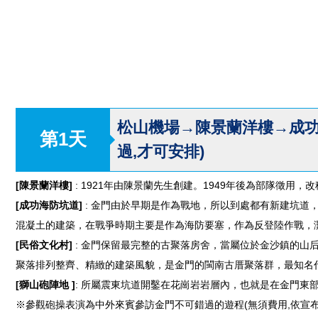
松山機場→陳景蘭洋樓→成功
第1天
過,才可安排)
[陳景蘭洋樓]
: 1921年由陳景蘭先生創建。1949年後為部隊
[成功海防坑道]
: 金門由於早期是作為戰地，所以到處都有新建坑道
混凝土的建築，在戰爭時期主要是作為海防要塞，作為反登陸作戰，
[民俗文化村]
: 金門保留最完整的古聚落房舍，當屬位於金沙鎮的山
聚落排列整齊、精緻的建築風貌，是金門的閩南古厝聚落群，最知名
[獅山砲陣地 ]
: 所屬震東坑道開鑿在花崗岩岩層內，也就是在金門東部
※參觀砲操表演為中外來賓參訪金門不可錯過的遊程(無須費用,依宣布