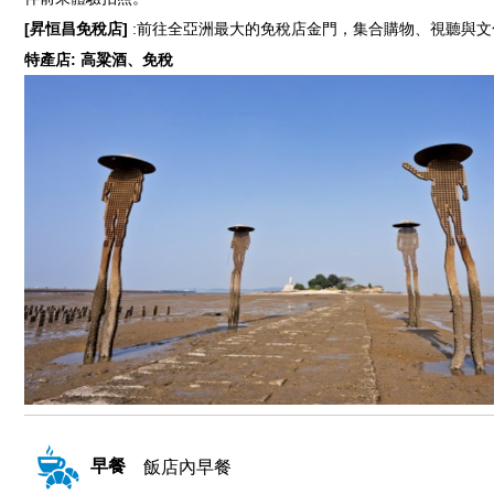
[昇恒昌免稅店]
:前往全亞洲最大的免稅店金門，集合購物、視聽與
特產店: 高粱酒、免稅
早餐
飯店內早餐