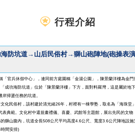
行程介紹
海防坑道→山后民俗村→獅山砲陣地(砲操表演)
徵用，改稱「官兵休假中心」，連同前方庭園稱「金湯公園」，陳景蘭洋樓為
，「成功海防坑道」位於「陳景蘭洋樓」下方，面對料羅灣，這是屬於地下坑
灘岸掃盪任務的坑道。
后文化民俗村，該村建於清光緒26年，村裡有一棟學塾，取名為「海珠
代表典範。文化村中還規畫禮儀、喜慶、武館等主題館，展出先民的文物
的獅山腹內，坑道全長508公尺平均高度4.6公尺、寬度3.6公尺陣地設施
時間安排)