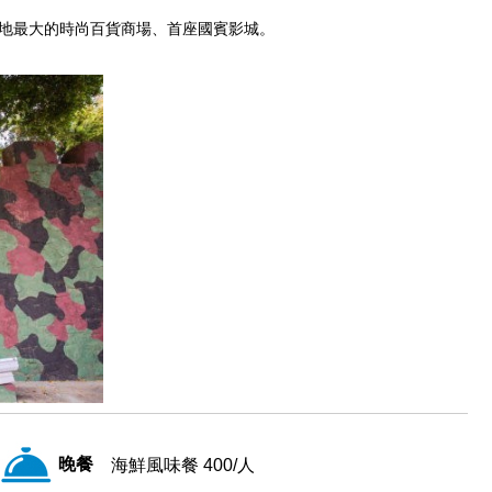
地最大的時尚百貨商場、首座國賓影城。
晚餐
海鮮風味餐 400/人