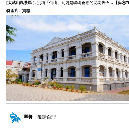
[太武山風景區 ]:
別稱
「仙山」
到處是嶙峋蒼勁的花崗岩石→
【毋忘
特產店: 貢糖
早餐
敬請自理