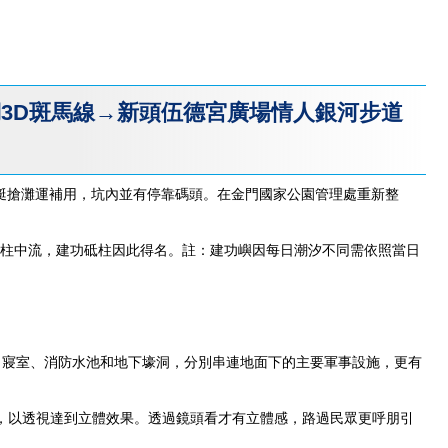
湖3D斑馬線→新頭伍德宮廣場情人銀河步道
小艇搶灘運補用，坑內並有停靠碼頭。在金門國家公園管理處重新整
砥柱中流，建功砥柱因此得名。註：建功嶼因每日潮汐不同需依照當日
庫、 寢室、消防水池和地下壕洞，分別串連地面下的主要軍事設施，更有
，以透視達到立體效果。透過鏡頭看才有立體感，路過民眾更呼朋引