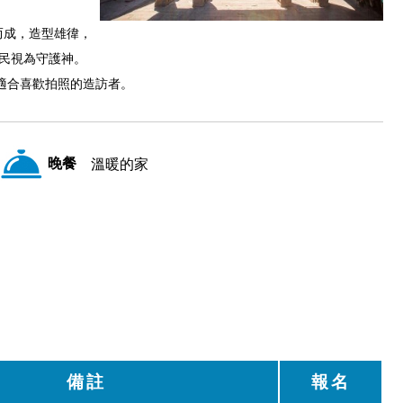
而成，造型雄徫，
居民視為守護神。
適合喜歡拍照的造訪者。
晚餐
溫暖的家
備註
報名