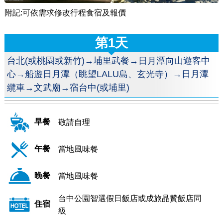
附記:可依需求修改行程食宿及報價
第1天
台北(或桃園或新竹)→埔里武餐→日月潭向山遊客中
心→船遊日月潭（眺望LALU島、玄光寺）→日月潭
纜車→文武廟→宿台中(或埔里)
早餐
敬請自理
午餐
當地風味餐
晚餐
當地風味餐
台中公園智選假日飯店或成旅晶贊飯店同
住宿
級