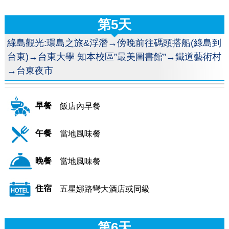
第5天
綠島觀光:環島之旅&浮潛→傍晚前往碼頭搭船(綠島到
台東)→台東大學 知本校區”最美圖書館”→鐵道藝術村
→台東夜市
早餐
飯店內早餐
午餐
當地風味餐
晚餐
當地風味餐
住宿
五星娜路彎大酒店或同級
第6天