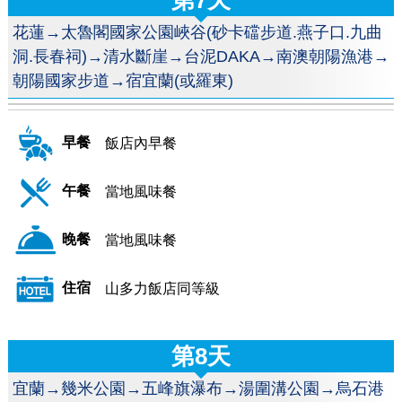
花蓮→太魯閣國家公園峽谷(砂卡礑步道.燕子口.九曲
洞.長春祠)→清水斷崖→台泥DAKA→南澳朝陽漁港→
朝陽國家步道→宿宜蘭(或羅東)
早餐
飯店內早餐
午餐
當地風味餐
晚餐
當地風味餐
住宿
山多力飯店同等級
第8天
宜蘭→幾米公園→五峰旗瀑布→湯圍溝公園→烏石港