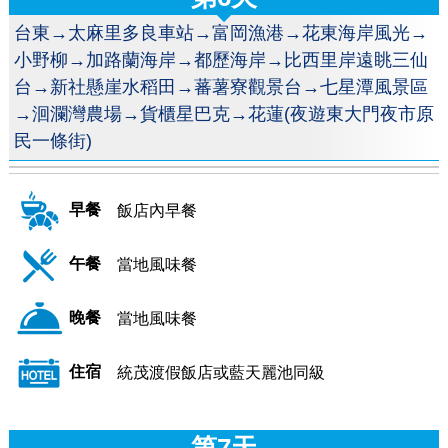
台東→太麻里多良車站→富岡漁港→花東海岸風光→
小野柳→加路蘭海岸→都歷海岸→比西里岸遠眺三仙
台→新社懸崖水稻田→蕃薯寮觀景台→七星潭風景區
→洄瀾灣農場→貨櫃星巴克→花蓮(夜遊東大門夜市原
民一條街)
早餐
飯店內早餐
午餐
當地風味餐
晚餐
當地風味餐
住宿
統茂渡假飯店或藍天麗池同級
第7天