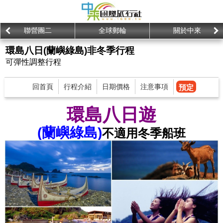
聯營團二
全球郵輪
關於中來
環島八日(蘭嶼綠島)非冬季行程
可彈性調整行程
回首頁
行程介紹
日期價格
注意事項
預定
環島八日遊
(蘭嶼綠島)
不適用冬季船班