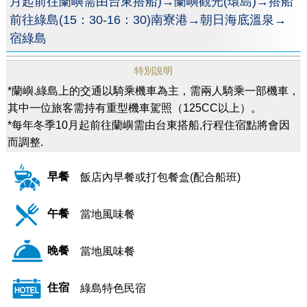
月起前往蘭嶼需由台東搭船)→蘭嶼觀光(環島)→搭船
前往綠島(15：30-16：30)南寮港→朝日海底溫泉→
宿綠島
特別說明
*蘭嶼.綠島上的交通以騎乘機車為主，需兩人騎乘一部機車，
其中一位旅客需持有重型機車駕照（125CC以上）。
*每年冬季10月起前往蘭嶼需由台東搭船,行程住宿點將會因
而調整.
早餐
飯店內早餐或打包餐盒(配合船班)
午餐
當地風味餐
晚餐
當地風味餐
住宿
綠島特色民宿