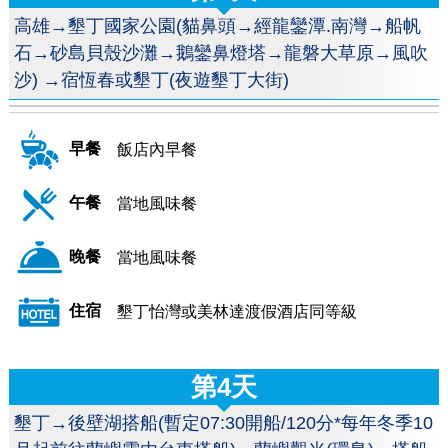
高雄→墾丁國家公園(貓鼻頭→經龍鑾潭.南灣→船帆
石→砂島貝殼沙灘→鵝鑾鼻燈塔→龍磐大草原→風吹
沙) →宿恆春或墾丁(夜遊墾丁大街)
早餐
飯店內早餐
午餐
當地風味餐
晚餐
當地風味餐
住宿
墾丁怡灣或美林達渡假酒店同等級
第4天
墾丁→後壁湖搭船(暫定07:30開船/120分*每年冬季10