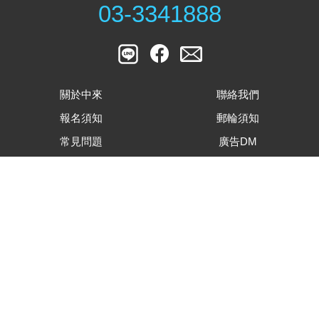
03-3341888
關於中來
聯絡我們
報名須知
郵輪須知
常見問題
廣告DM
國內行程
國外行程
最新消息
客戶滿意度調查表
旅遊行程內容下載
合約及相關表單下載
隱私權資安保護政策