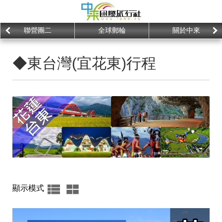
聯營團二
全球郵輪
關於中來
◆東台灣(宜花東)行程
顯示模式