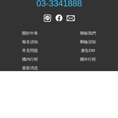
03-3341888
關於中來
聯絡我們
報名須知
郵輪須知
常見問題
廣告DM
國內行程
國外行程
最新消息
客戶滿意度調查表
旅遊行程內容下載
合約及相關表單下載
隱私權資安保護政策