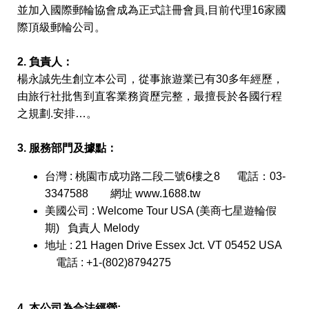
並加入國際郵輪協會成為正式註冊會員,目前代理16家國
際頂級郵輪公司。
2. 負責人：
楊永誠先生創立本公司，從事旅遊業已有30多年經歷，
由旅行社批售到直客業務資歷完整，最擅長於各國行程
之規劃.安排…。
3. 服務部門及據點：
台灣 : 桃園市成功路二段二號6樓之8 電話：03-
3347588 網址 www.1688.tw
美國公司 : Welcome Tour USA (美商七星遊輪假
期) 負責人 Melody
地址 : 21 Hagen Drive Essex Jct. VT 05452 USA
電話 : +1-(802)8794275
4. 本公司為合法經營: