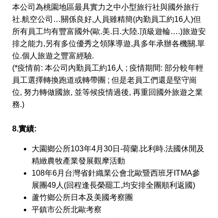
本公司為桃園地區最具實力之中小型旅行社與國外旅行
社.航空公司…關係良好,人員雖精簡(內勤員工約16人)但
所有員工均有豐富國外(歐.美.日.大陸.頂級遊輪….)旅遊安
排之能力,另有多位優秀之領隊導遊,具多年承辦各機關.單
位.個人旅遊之豐富經驗.
(*疫情前: 本公司內勤員工約16人 ; 疫情期間: 部分較年輕
員工選擇轉換跑道或轉帶團 ; 但是老員工們還是堅守崗
位, 努力轉做國旅, 並等候疫情過後, 再重回國外旅遊之業
務.)
8.實績:
大園鄉公所103年4月30日-荷蘭.比利時.法國休閒及
精緻農牧產業發展觀摩活動
108年6月台灣省針織業公會北歐暨西班牙ITMA參
展團49人(回程逢長榮罷工,均安排全團順利返國)
蘆竹鄉公所日本及美國考察團
平鎮市公所北歐考察