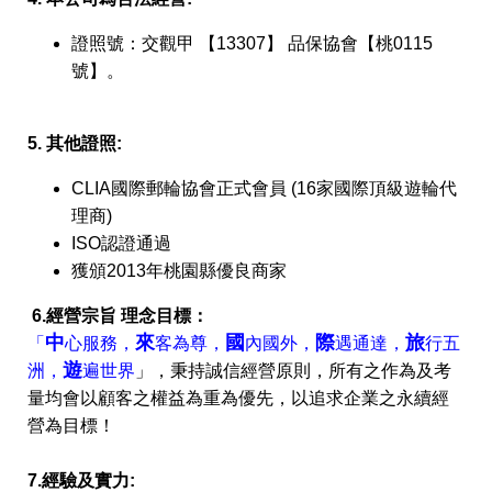
證照號：交觀甲 【13307】 品保協會【桃0115
號】。
5. 其他證照:
CLIA國際郵輪協會正式會員 (16家國際頂級遊輪代
理商)
ISO認證通過
獲頒2013年桃園縣優良商家
6.經營宗旨 理念目標：
中
來
國
際
旅
「
心服務，
客為尊，
內國外，
遇通達，
行五
遊
洲，
遍世界
」，秉持誠信經營原則，所有之作為及考
量均會以顧客之權益為重為優先，以追求企業之永續經
營為目標！
7.經驗及實力: