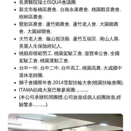
長庚醫院瑞士ISQUA會議團
新北市板橋區農會. 台南永康農會. 桃園觀音農會.
樹林區農會.
鶯歌區農會. 蘆竹鄉農會. 蘆竹老人會. 大園鄉農
會. 大園婦聯會.
大竹老人會. 龜山嶺頂廟. 蘆竹五福宮. 南山人壽.
美麗人生保險經紀人.
桃縣府模範勞工. 桃園駕駛工會. 遊覽車公會. 全國
駕駛工會. 桃園運動工會.
台中一中. 台中二中. 台中高工. 桃園高農. 大成國中
退休老師團.
獅子會國際年會.2014雪梨扶輪大會(桃園扶輪會團).
ITAMA紡織大展巴黎參展團……...
(本公司承辦民間團體.公司旅遊或個人組團旅遊,經
驗繁多……...)