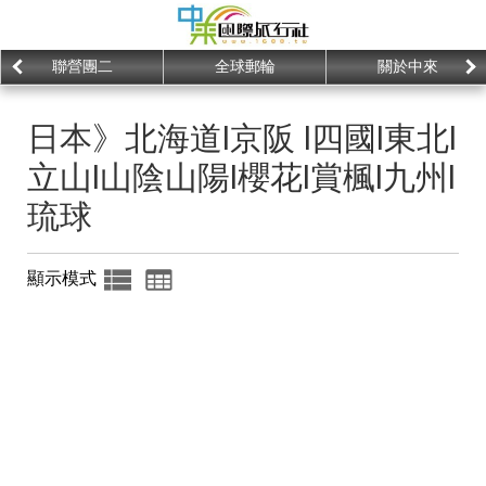
聯營團二
全球郵輪
關於中來
日本》北海道l京阪 l四國l東北l
立山l山陰山陽l櫻花l賞楓l九州l
琉球
顯示模式