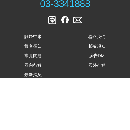
03-3341888
關於中來
聯絡我們
報名須知
郵輪須知
常見問題
廣告DM
國內行程
國外行程
最新消息
客戶滿意度調查表
旅遊行程內容下載
合約及相關表單下載
隱私權資安保護政策